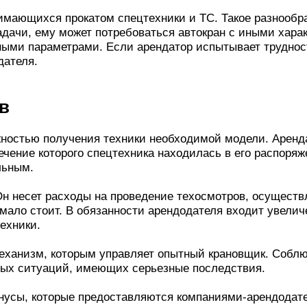
мающихся прокатом спецтехники и ТС. Такое разнообр
дачи, ему может потребоваться автокран с иными харак
ными параметрами. Если арендатор испытывает труднос
дателя.
в
ностью получения техники необходимой модели. Аренда
течение которого спецтехника находилась в его распоря
льным.
н несет расходы на проведение техосмотров, осуществл
емало стоит. В обязанности арендодателя входит увелич
ехники.
еханизм, которым управляет опытный крановщик. Собл
ных ситуаций, имеющих серьезные последствия.
бонусы, которые предоставляются компаниями-арендодат