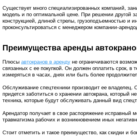
149
Существует много специализированных компаний, зани
159
модель и по оптимальной цене. При решении другой за
конструкцией, длиной стрелы, грузоподъемностью и и
169
проконсультироваться с менеджером компании-арендо
179
189
Преимущества аренды автокрано
199
Плюсы
автокранов в аренду
не ограничиваются возмож
209
связанных с ее покупкой. Он должен оплатить срок, в 
измеряться в часах, днях или быть более продолжите
219
229
Обслуживание спецтехники производит ее владелец. О
придется заботиться о хранении автокрана, который н
239
техника, которые будут обслуживать данный вид спецт
249
Арендатор получает в свое распоряжение исправный м
259
травматизма рабочих и возникновением иных негатив
269
Стоит отметить и такое преимущество, как скидки и 
279