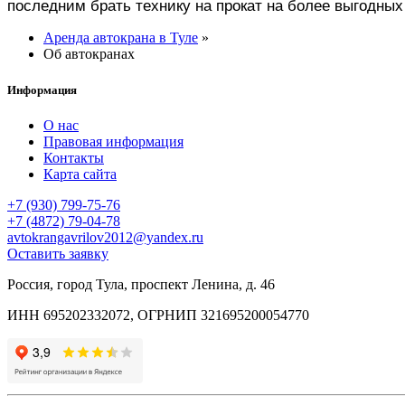
последним брать технику на прокат на более выгодных
289
Аренда автокрана в Туле
»
Об автокранах
299
Информация
О нас
Правовая информация
Контакты
Карта сайта
+7 (930) 799-75-76
+7 (4872) 79-04-78
avtokrangavrilov2012@yandex.ru
Оставить заявку
Россия, город Тула, проспект Ленина, д. 46
ИНН 695202332072, ОГРНИП 321695200054770