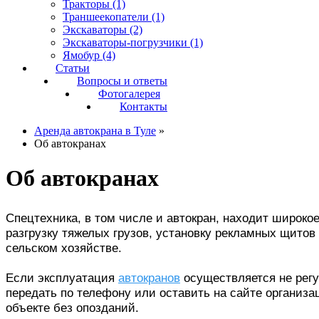
Тракторы (1)
19
Траншеекопатели (1)
Экскаваторы (2)
29
Экскаваторы-погрузчики (1)
Ямобур (4)
39
Статьи
Вопросы и ответы
49
Фотогалерея
Контакты
59
Аренда автокрана в Туле
»
69
Об автокранах
79
Об автокранах
89
99
Спецтехника, в том числе и автокран, находит широко
109
разгрузку тяжелых грузов, установку рекламных щитов
сельском хозяйстве.
1
19
Если эксплуатация
автокранов
осуществляется не регу
129
передать по телефону или оставить на сайте организа
139
объекте без опозданий.